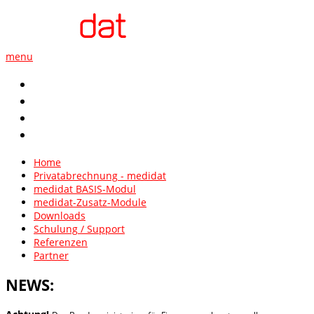
menu
Kontakt
AGB
Impressum
Datenschutz
Home
Privatabrechnung - medidat
medidat BASIS-Modul
medidat-Zusatz-Module
Downloads
Schulung / Support
Referenzen
Partner
NEWS: