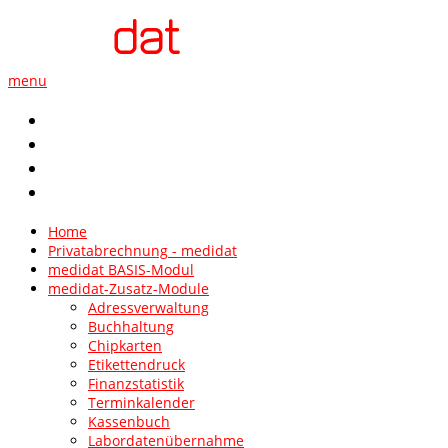
menu
Kontakt
AGB
Impressum
Datenschutz
Home
Privatabrechnung - medidat
medidat BASIS-Modul
medidat-Zusatz-Module
Adressverwaltung
Buchhaltung
Chipkarten
Etikettendruck
Finanzstatistik
Terminkalender
Kassenbuch
Labordatenübernahme